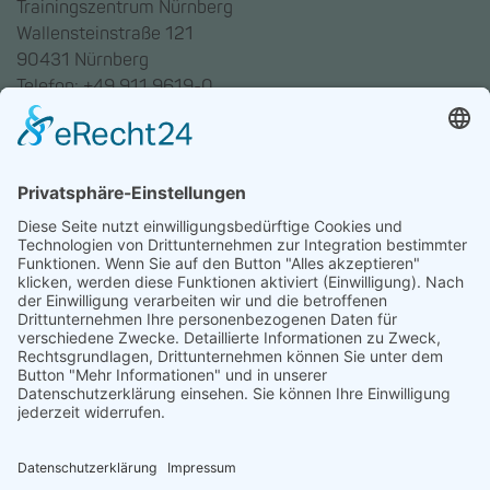
Trainingszentrum Nürnberg
Wallensteinstraße 121
90431 Nürnberg
Telefon: +49 911 9619-0
Trainingszentrum Hannover
Auf dem Emmerberge 23
30169 Hannover
Telefon: +49 511 123598-531
AGB
Datenschutz
Impressum
Chatbot-Nutzungsbedingungen