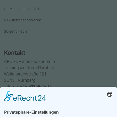
Häufige Fragen – FAQ
Newsletter abonnieren
So geht Medien
Kontakt
ARD.ZDF medienakademie
Trainingszentrum Nürnberg
Wallensteinstraße 121
90431 Nürnberg
Telefon: +49 911 9619-0
Trainingszentrum Hannover
Auf dem Emmerberge 23
30169 Hannover