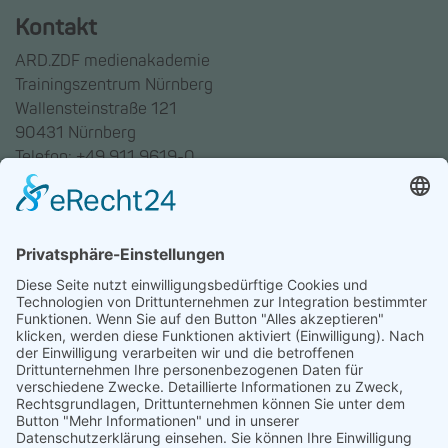
Kontakt
ARD.ZDF medienakademie
Trainingszentrum Nürnberg
Wallensteinstraße 121
90431 Nürnberg
Telefon: +49 911 9619-0
Trainingszentrum Hannover
Auf dem Emmerberge 23
30169 Hannover
Telefon: +49 511 123598-531
AGB
Datenschutz