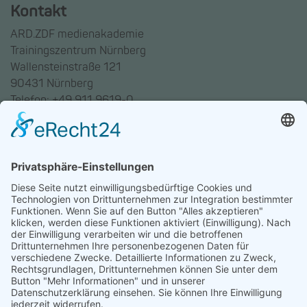
Kontakt
ARD.ZDF medienakademie
Trainingszentrum Nürnberg
Wallensteinstraße 121
90431 Nürnberg
Telefon: +49 911 9619-0
Trainingszentrum Hannover
Auf dem Emmerberge 23
30169 Hannover
Telefon: +49 511 123598-531
AGB
Datenschutz