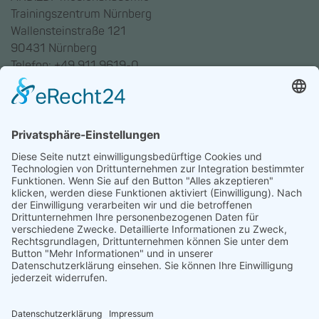
Trainingszentrum Nürnberg
Wallensteinstraße 121
90431 Nürnberg
Telefon: +49 911 9619-0
Trainingszentrum Hannover
Auf dem Emmerberge 23
30169 Hannover
Telefon: +49 511 123598-531
AGB
Datenschutz
Impressum