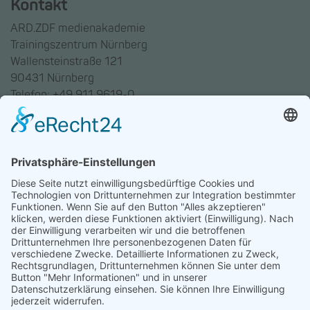
Kontakt
ARD.ZDF medienakademie
Trainingszentrum Nürnberg
Wallensteinstraße 121
90431 Nürnberg
Telefon: +49 911 9619-0
Trainingszentrum Hannover
Auf dem Emmerberge 23
30169 Hannover
Telefon: +49 511 123598-531
AGB
Datenschutz