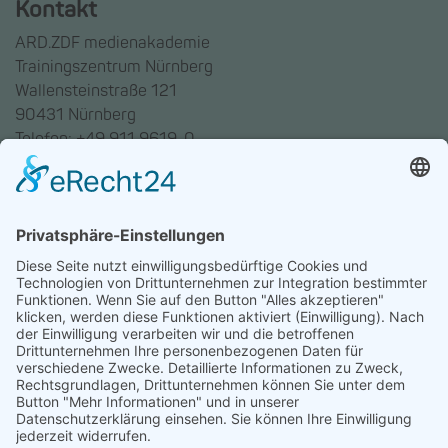
Kontakt
ARD.ZDF medienakademie
Trainingszentrum Nürnberg
Wallensteinstraße 121
90431 Nürnberg
Telefon: +49 911 9619-0
Trainingszentrum Hannover
Auf dem Emmerberge 23
30169 Hannover
Telefon: +49 511 123598-531
AGB
Datenschutz