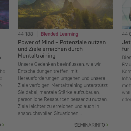
44 188
Blended Learning
44 
Power of Mind – Potenziale nutzen
Jet
und Ziele erreichen durch
für 
Mentaltraining
n
Dies
Unsere Gedanken beeinflussen, wie wir
Frau
Entscheidungen treffen, mit
che
Kont
Herausforderungen umgehen und unsere
te
Inha
Ziele verfolgen. Mentaltraining unterstützt
e
mehr
Sie dabei, mentale Stärke aufzubauen,
woll
persönliche Ressourcen besser zu nutzen,
oder
Ziele leichter zu erreichen und auch in
anspruchsvollen Situationen ...
O
SEMINARINFO