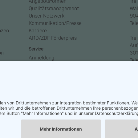
Angebotsformen
Tra
Qualitätsmanagement
Wal
Unser Netzwerk
904
Kommunikation/Presse
Tel
nzen
Karriere
ARD/ZDF Förderpreis
Tra
Auf
Service
on
301
Anmeldung
Tel
Anreise
Ansprechpartner*innen
Häufige Fragen – FAQ
Newsletter abonnieren
So geht Medien
ngen
Widerruf erklären
ARD/ZDF-Medi
Sitz: Nürnber