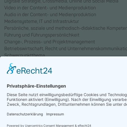
Digitale Strategie, Crossmedia, Online und Social Media
Video in der Content- und Medienproduktion
Audio in der Content- und Medienproduktion
Mediensysteme, IT und Infrastruktur
Persönliche, soziale und methodisch-didaktische Kompete
Führung und Führungspersönlichkeit
Change-, Prozess- und Projektmanagement
Betriebswirtschaft, Recht und Unternehmenskommunikati
Schwerpunktthema
AGB
Datenschutz
Impressum
Chatbot-Nutzungsbedingu