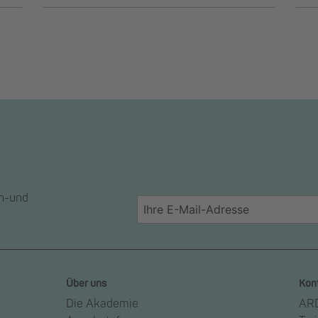
en-und
Über uns
Kon
Die Akademie
ARD