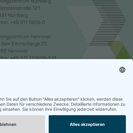
iningszentrum Nürnberg
lensteinstraße 121
31 Nürnberg
efon: +49 911 9619-0
iningszentrum Hannover
 dem Emmerberge 23
69 Hannover
efon: +49 511 123598-531
enakademie gemeinnützige GmbH,
g, HRB 23705. Alle Rechte vorbehalten.