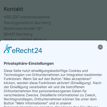
Kontakt
ARD.ZDF medienakademie
Trainingszentrum Nürnberg
Wallensteinstraße 121
90431 Nürnberg
Telefon: +49 911 9619-0
Trainingszentrum Hannover
Auf dem Emmerberge 23
30169 Hannover
Telefon: +49 511 123598-531
AGB