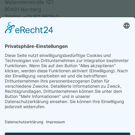
Wallensteinstraße 121
90431 Nürnberg
Telefon: +49 911 9619-0
Trainingszentrum Hannover
Auf dem Emmerberge 23
30169 Hannover
Telefon: +49 511 123598-531
AGB
Datenschutz
Impressum
Chatbot-Nutzungsbedingungen