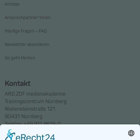
Anreise
Ansprechpartner*innen
Häufige Fragen – FAQ
Newsletter abonnieren
So geht Medien
Kontakt
ARD.ZDF medienakademie
Trainingszentrum Nürnberg
Wallensteinstraße 121
90431 Nürnberg
Telefon: +49 911 9619-0
Trainingszentrum Hannover