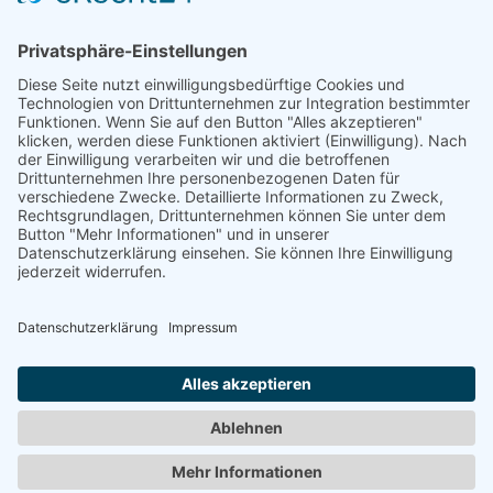
Auf dem Emmerberge 23
30169 Hannover
Telefon: +49 511 123598-531
AGB
Datenschutz
Impressum
Chatbot-Nutzungsbedingungen
Widerruf erklären
ARD/ZDF-Medienakademie gemeinnützige GmbH,
Sitz: Nürnberg, HRB 23705. Alle Rechte vorbehalten.