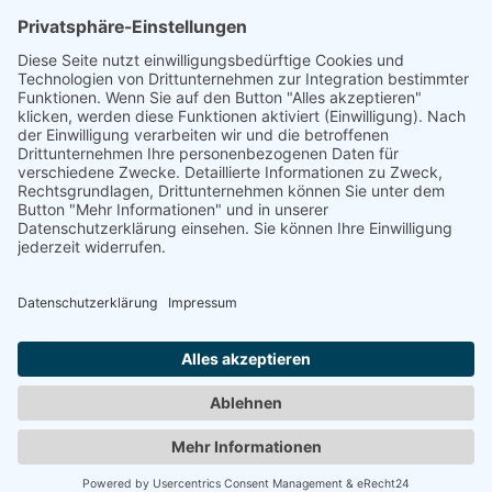
30169 Hannover
Telefon: +49 511 123598-531
AGB
Datenschutz
Impressum
Chatbot-Nutzungsbedingungen
Widerruf erklären
ARD/ZDF-Medienakademie gemeinnützige GmbH,
Sitz: Nürnberg, HRB 23705. Alle Rechte vorbehalten.