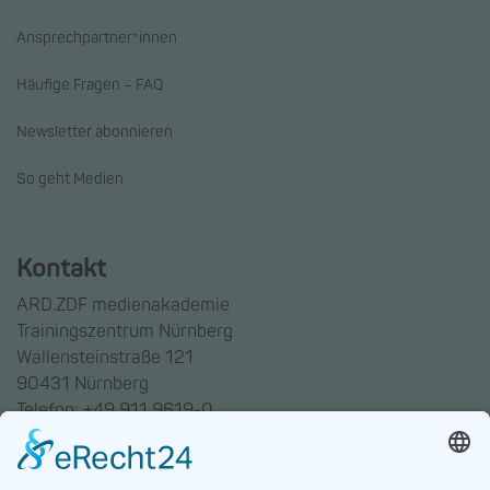
Ansprechpartner*innen
Häufige Fragen – FAQ
Newsletter abonnieren
So geht Medien
Kontakt
ARD.ZDF medienakademie
Trainingszentrum Nürnberg
Wallensteinstraße 121
90431 Nürnberg
Telefon: +49 911 9619-0
Trainingszentrum Hannover
Auf dem Emmerberge 23