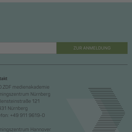
ZUR ANMELDUNG
takt
.ZDF medienakademie
iningszentrum Nürnberg
lensteinstraße 121
31 Nürnberg
efon: +49 911 9619-0
iningszentrum Hannover