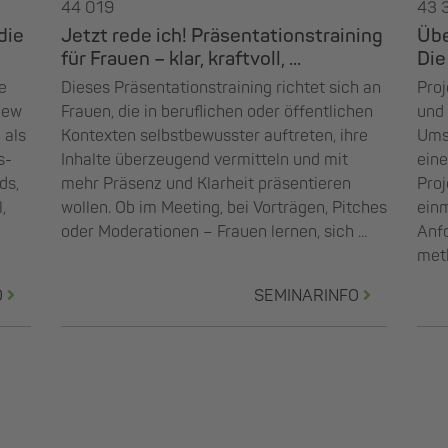
44 019
43 
die
Jetzt rede ich! Präsentationstraining
Übe
für Frauen – klar, kraftvoll, ...
Die
e
Dieses Präsentationstraining richtet sich an
Proj
New
Frauen, die in beruflichen oder öffentlichen
und 
 als
Kontexten selbstbewusster auftreten, ihre
Umso
s-
Inhalte überzeugend vermitteln und mit
eine
ds,
mehr Präsenz und Klarheit präsentieren
Proj
,
wollen. Ob im Meeting, bei Vorträgen, Pitches
einm
oder Moderationen – Frauen lernen, sich ...
Anfo
meth
O
SEMINARINFO