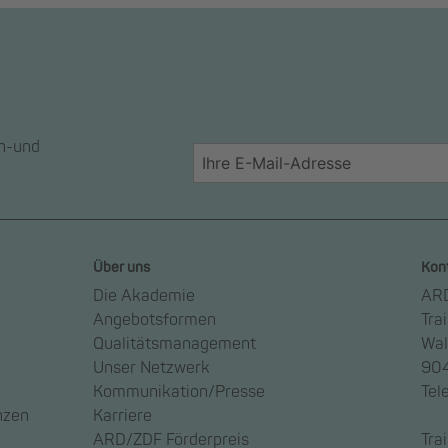
en-und
Über uns
Kon
Die Akademie
ARD
Angebotsformen
Tra
Qualitätsmanagement
Wal
Unser Netzwerk
904
Kommunikation/Presse
Tel
nzen
Karriere
ARD/ZDF Förderpreis
Tra