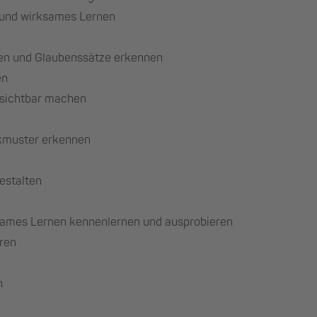
 und wirksames Lernen
gen und Glaubenssätze erkennen
en
 sichtbar machen
nkmuster erkennen
estalten
ksames Lernen kennenlernen und ausprobieren
eren
n