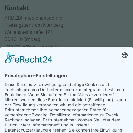
Kontakt
ARD.ZDF medienakademie
Trainingszentrum Nürnberg
Wallensteinstraße 121
90431 Nürnberg
Telefon: +49 911 9619-0
Trainingszentrum Hannover
Auf dem Emmerberge 23
30169 Hannover
Telefon: +49 511 123598-531
AGB
Datenschutz