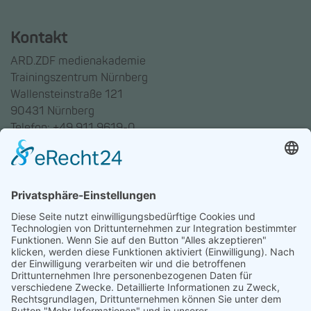
Kontakt
ARD.ZDF medienakademie
Trainingszentrum Nürnberg
Wallensteinstraße 121
90431 Nürnberg
Telefon: +49 911 9619-0
Trainingszentrum Hannover
Auf dem Emmerberge 23
30169 Hannover
Telefon: +49 511 123598-531
AGB