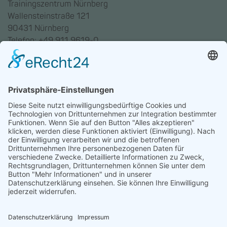
Trainingszentrum Nürnberg
Wallensteinstraße 121
90431 Nürnberg
Telefon: +49 911 9619-0
Trainingszentrum Hannover
Auf dem Emmerberge 23
30169 Hannover
Telefon: +49 511 123598-531
AGB
Datenschutz
Impressum
Chatbot-Nutzungsbedingungen