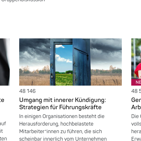
N
48 146
48 
te
Umgang mit innerer Kündigung:
Gen
Strategien für Führungskräfte
Arb
In einigen Organisationen besteht die
Die 
auf
Herausforderung, hochbelastete
voll
it
Mitarbeiter*innen zu führen, die sich
her
ten
scheinbar innerlich vom Unternehmen
Erw