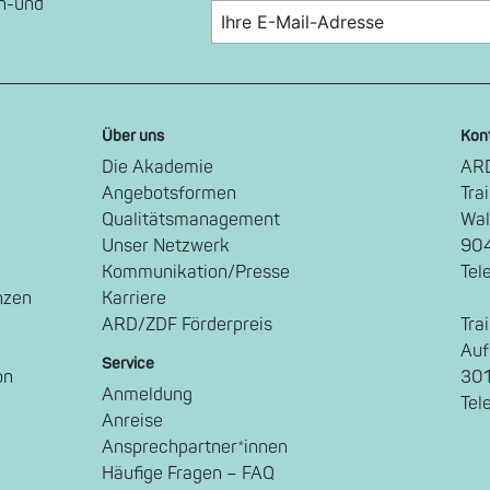
en-und
Über uns
Kon
Die Akademie
ARD
Angebotsformen
Tra
Qualitätsmanagement
Wal
Unser Netzwerk
904
Kommunikation/Presse
Tel
nzen
Karriere
ARD/ZDF Förderpreis
Tra
Auf
Service
on
301
Anmeldung
Tel
Anreise
Ansprechpartner*innen
Häufige Fragen – FAQ