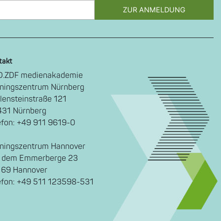
ZUR ANMELDUNG
takt
.ZDF medienakademie
iningszentrum Nürnberg
lensteinstraße 121
31 Nürnberg
efon: +49 911 9619-0
iningszentrum Hannover
 dem Emmerberge 23
69 Hannover
efon: +49 511 123598-531