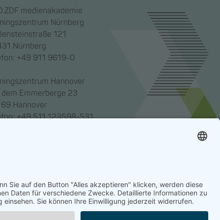
.ZDF medienakademie
iningszentrum Nürnberg
lensteinstraße 121
31 Nürnberg
efon: +49 911 9619-0
iningszentrum Hannover
 dem Emmerberge 23
69 Hannover
efon: +49 511 123598-531