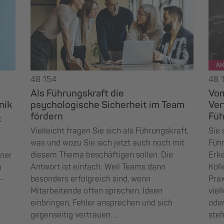
AK
48 154
48 
Als Führungskraft die
Vom
nik
psychologische Sicherheit im Team
Ver
fördern
Füh
t
Vielleicht fragen Sie sich als Führungskraft,
Sie 
was und wozu Sie sich jetzt auch noch mit
Füh
diesem Thema beschäftigen sollen. Die
Erk
iner
Antwort ist einfach: Weil Teams dann
Koll
n
besonders erfolgreich sind, wenn
Prax
-
Mitarbeitende offen sprechen, Ideen
viel
einbringen, Fehler ansprechen und sich
oder
gegenseitig vertrauen. ...
steh