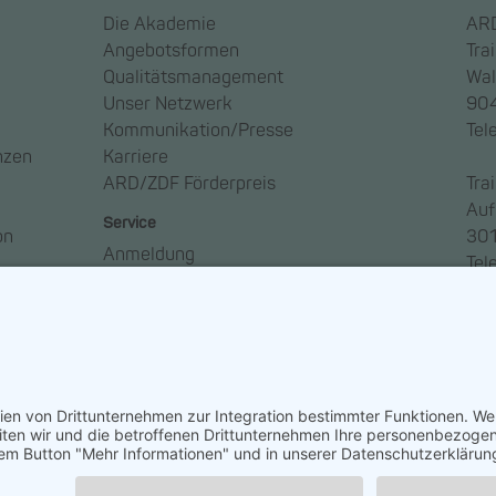
Die Akademie
ARD
Angebotsformen
Tra
Qualitätsmanagement
Wal
Unser Netzwerk
904
Kommunikation/Presse
Tel
nzen
Karriere
ARD/ZDF Förderpreis
Tra
Auf
Service
on
301
Anmeldung
Tel
Anreise
Ansprechpartner*innen
Häufige Fragen – FAQ
Newsletter abonnieren
So geht Medien