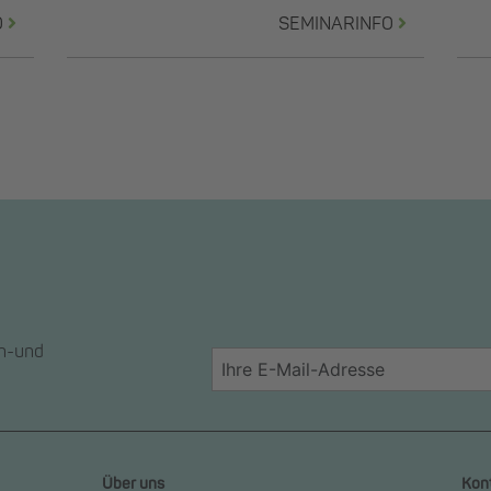
O
SEMINARINFO
en-und
Über uns
Kon