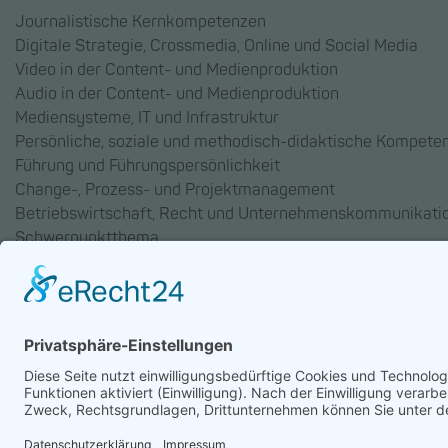
Journalistische Kernkompetenzen
Digitale Strategie, Crossmedia, Online und Social Media
Video in der Content- und Medienproduktion
Audio in der Content- und Medienproduktion
Mediensysteme, IT und Infrastruktur
Persönliche, soziale und methodisch-didaktische Kompete
Führung und Führungspersönlichkeit
Change-, Prozess- und Projektmanagement
Betriebswirtschaft, Recht und Unternehmenskommunikati
Schwerpunktthema