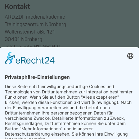
Kontakt
ARD.ZDF medienakademie
Trainingszentrum Nürnberg
Wallensteinstraße 121
90431 Nürnberg
Telefon: +49 911 9619-0
Trainingszentrum Hannover
Auf dem Emmerberge 23
30169 Hannover
Telefon: +49 511 123598-531
AGB
Datenschutz