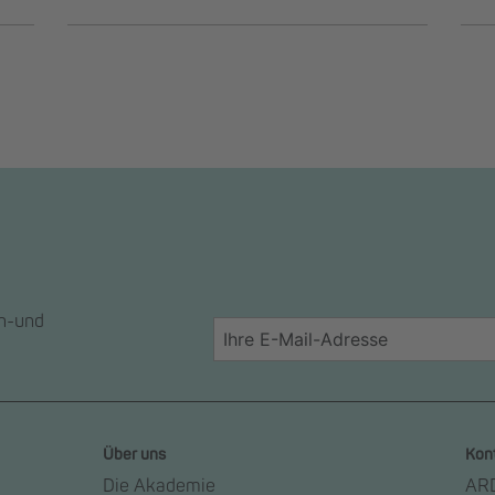
en-und
Über uns
Kon
Die Akademie
ARD