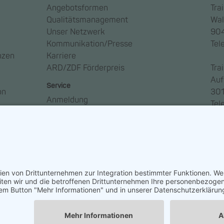
Angebotsformen
Tra
Qualitätsmanagement
Wal
Unser Netzwerk
904
Kommunikation/Presse
Tel
nzen
Karriere
ARD/ZDF Förderpreis
Tra
Auf
Service
on
301
Anmeldung
Tel
Anreise
Ansprechpartner*innen
Häufige Fragen – FAQ
Newsletter abonnieren
So geht Medien
ngen
Widerruf erklären
ARD/ZDF-Medi
Sitz: Nürnber