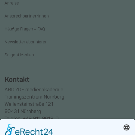
Anreise
Ansprechpartner*innen
Häufige Fragen – FAQ
Newsletter abonnieren
So geht Medien
Kontakt
ARD.ZDF medienakademie
Trainingszentrum Nürnberg
Wallensteinstraße 121
90431 Nürnberg
Telefon: +49 911 9619-0
Trainingszentrum Hannover