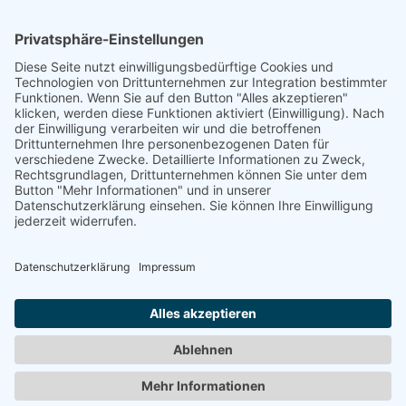
Auf dem Emmerberge 23
30169 Hannover
Telefon: +49 511 123598-531
AGB
Datenschutz
Impressum
Chatbot-Nutzungsbedingungen
Widerruf erklären
ARD/ZDF-Medienakademie gemeinnützige GmbH,
Sitz: Nürnberg, HRB 23705. Alle Rechte vorbehalten.