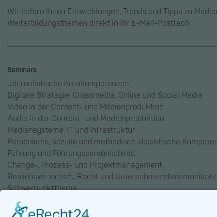
Wir liefern Ihnen Entwicklungen, Trends und Tipps zu Medi
Weiterbildungsthemen direkt in Ihr E-Mail-Postfach.
Seminare
Journalistische Kernkompetenzen
Digitale Strategie, Crossmedia, Online und Social Media
Video in der Content- und Medienproduktion
Audio in der Content- und Medienproduktion
Mediensysteme, IT und Infrastruktur
Persönliche, soziale und methodisch-didaktische Kompete
Führung und Führungspersönlichkeit
Change-, Prozess- und Projektmanagement
Betriebswirtschaft, Recht und Unternehmenskommunikati
Schwerpunktthema