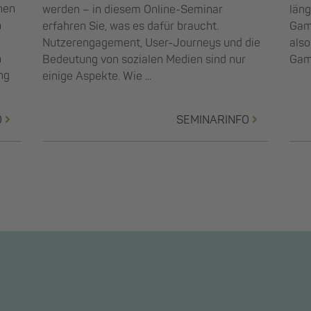
nen
werden – in diesem Online-Seminar
läng
n
erfahren Sie, was es dafür braucht.
Gami
Nutzerengagement, User-Journeys und die
als
n
Bedeutung von sozialen Medien sind nur
Game
ng
einige Aspekte. Wie ...
O
SEMINARINFO