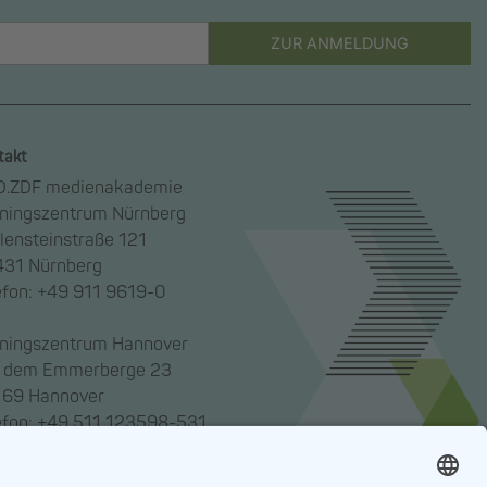
ZUR ANMELDUNG
takt
.ZDF medienakademie
iningszentrum Nürnberg
lensteinstraße 121
31 Nürnberg
efon: +49 911 9619-0
iningszentrum Hannover
 dem Emmerberge 23
69 Hannover
efon: +49 511 123598-531