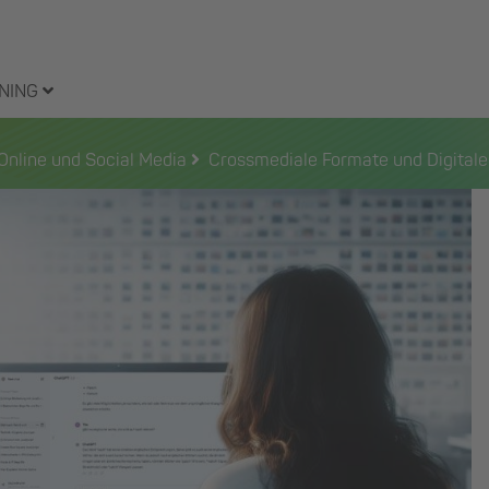
NING
 Online und Social Media
Crossmediale Formate und Digitale