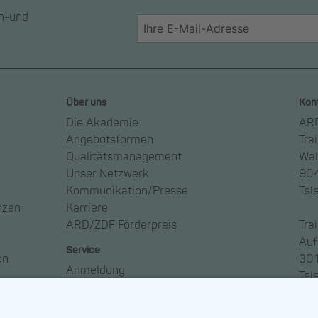
en-und
Über uns
Kon
Die Akademie
ARD
Angebotsformen
Tra
Qualitätsmanagement
Wal
Unser Netzwerk
904
Kommunikation/Presse
Tel
nzen
Karriere
ARD/ZDF Förderpreis
Tra
Auf
Service
on
301
Anmeldung
Tel
Anreise
Ansprechpartner*innen