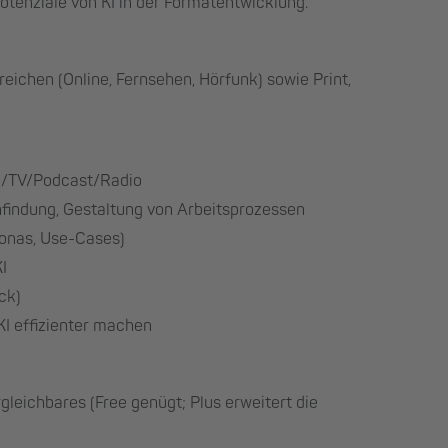
Potenziale von KI in der Formatentwicklung.
eichen (Online, Fernsehen, Hörfunk) sowie Print,
ne/TV/Podcast/Radio
findung, Gestaltung von Arbeitsprozessen
sonas, Use-Cases)
I
ck)
I effizienter machen
leichbares (Free genügt; Plus erweitert die