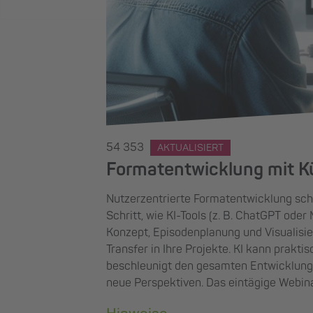
54 353
AKTUALISIERT
Formatentwicklung mit Kün
Nutzerzentrierte Formatentwicklung schn
Schritt, wie KI-Tools (z. B. ChatGPT ode
Konzept, Episodenplanung und Visualisi
Transfer in Ihre Projekte. KI kann prakti
beschleunigt den gesamten Entwicklungsp
neue Perspektiven. Das eintägige Webina